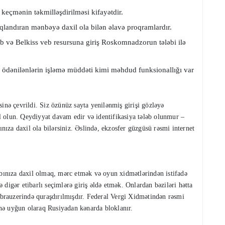
keçmənin təkmilləşdirilməsi kifayətdir.
qlandıran mənbəyə daxil ola bilən əlavə proqramlardır.
b və Belkiss veb resursuna giriş Roskomnadzorun tələbi ilə
aq ödənilənlərin işləmə müddəti kimi məhdud funksionallığı var
inə çevrildi. Siz özünüz sayta yenilənmiş girişi gözləyə
 olun. Qeydiyyat davam edir və identifikasiya tələb olunmur –
ınıza daxil ola bilərsiniz. Əslində, ekzosfer güzgüsü rəsmi internet
abınıza daxil olmaq, mərc etmək və oyun xidmətlərindən istifadə
digər etibarlı seçimlərə giriş əldə etmək. Onlardan bəziləri hətta
n brauzerində quraşdırılmışdır. Federal Vergi Xidmətindən rəsmi
nə uyğun olaraq Rusiyadan kənarda bloklanır.