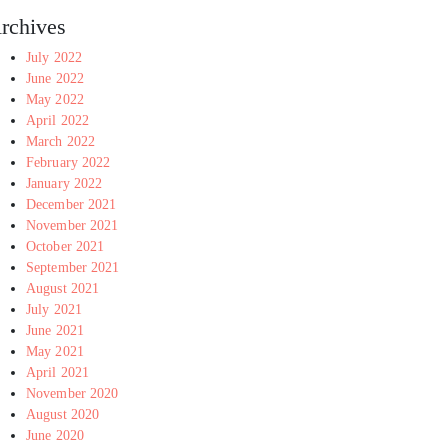
rchives
July 2022
June 2022
May 2022
April 2022
March 2022
February 2022
January 2022
December 2021
November 2021
October 2021
September 2021
August 2021
July 2021
June 2021
May 2021
April 2021
November 2020
August 2020
June 2020