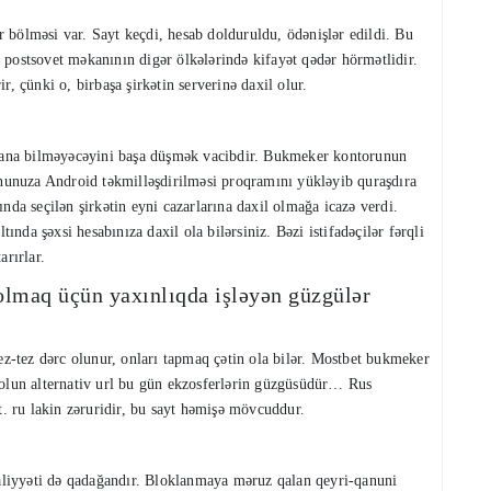
bölməsi var. Sayt keçdi, hesab dolduruldu, ödənişlər edildi. Bu
postsovet məkanının digər ölkələrində kifayət qədər hörmətlidir.
, çünki o, birbaşa şirkətin serverinə daxil olur.
klana bilməyəcəyini başa düşmək vacibdir. Bukmeker kontorunun
onunuza Android təkmilləşdirilməsi proqramını yükləyib quraşdıra
nda seçilən şirkətin eyni cazarlarına daxil olmağa icazə verdi.
tında şəxsi hesabınıza daxil ola bilərsiniz. Bəzi istifadəçilər fərqli
arırlar.
 olmaq üçün yaxınlıqda işləyən güzgülər
ez-tez dərc olunur, onları tapmaq çətin ola bilər. Mostbet bukmeker
 olun alternativ url bu gün ekzosferlərin güzgüsüdür… Rus
t. ru lakin zəruridir, bu sayt həmişə mövcuddur.
əaliyyəti də qadağandır. Bloklanmaya məruz qalan qeyri-qanuni