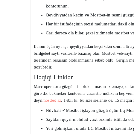
kontorunun.
Qeydiyyatdan keçin və Mostbet-in rəsmi güzg
Hər bir istifadəçinin şəxsi məlumatları daxil ol
Cari dərəcə ola bilər. şəxsi xidmətdə mostbet veb
Bunun üçün oyunçu qeydiyyatdan keçdikdən sonra altı ay 
bridgebet saytı vasitəsilə baxmaq olar. Mostbet veb-sayt
tərəfindən resursun bloklanmasına səbəb oldu. Girişin 
təcrübədir.
Həqiqi Linklər
Mərc operatoru güzgülərin bloklanmasını izləməyə, onları
görə də, bukmeker kontoruna cəsarətlə möhkəm beş ver
deyil
mostbet az
. Təbii ki, bu sizə səslənsə də, 15 matçın
Növbəti ✓️Mostbet işləyən güzgü üçün Bq Mostb
Saytdan qeyri-məhdud vaxt ərzində istifadə edə 
Yeri gəlmişkən, orada BC Mostbet müavini ilə 