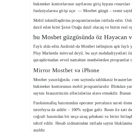
bukmeker kontorlarının saytlarına giriş bypass resurslar
funksiyalarına girişi açır. — Mostbet güzgü – rəsmi sayt
Mobil təkmilləşdirmə proqramlarından istifadə edin. Onl
daxil edən kimi Şəxsi Otağa daxil olacaq və bizim real 
bu Mosbet güzgüsündə öz Həyəcan v
Faylı əldə edin.Android-də Mostbet tətbiqinin apk fayl
Play Marketdə mövcud deyil, bu sayt məhdudiyyətləri ilə 
quraşdırmadan əvvəl naməlum mənbələrdən proqramlar qur
Mirror Mostbet və iPhone
Mostbet yaxınlığında. com saytında təhlükəsiz brauzerlər
bukmeker kontorunun mobil proqramlarıdır. Blokdan yan
saytını brauzerinizin əlfəcinlərinə əlavə etməkdir. Bunun
Funksionallıq baxımından operator portalının surəti dom
interfeysə də aiddir – 100% uyğun gəlir. Rəsm ilə xətt də 
coğrafi baxımdan bir neçə uzaq şəbəkəni və birini birləş
təhrif edilir. Hesab xidmətindən istifadə saytın bloklan
azaldır.