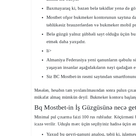
Baxmayaraq ki, bəzən belə təkidlər yenə də gö
Mostbet ofşor bukmeker kontorunun saytına d
təhlükəsiz brauzerlərdən və bukmeker mobil pro
Belə güzgü yalnız şübhəli sayt olduğu üçün bu
etmək daha yaxşıdır.
li>
Almaniya Federasiya yeni qanunların qəbulu sü
yaşayan insanlar aşağıdakıların nəyi qadağan 
Siz BC Mostbet-in rəsmi saytından smartfonun
Məsələn, hesabın tam yoxlanılmasından sonra pulun çıxar
mükafat almaq mümkün deyil. Bukmeker kontoru başlanğ
Bq Mostbet-in İş Güzgüsünə necə get
Minimal pul çıxarma faizi 100 rus rubludur. Köçürməni b
icazə verilir. Uduşlu mərc üçün seçdiyiniz hadisə üçün ə
Yaxud bu qeyri-qanuni analoq, təbii ki, işləm