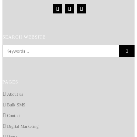
SEARCH WEBSITE
PAGES
About us
Bulk SMS
Contact
Digital Marketing