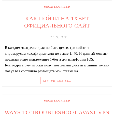
UNCATEGORIZED
КАК ПОЙТИ НА 1XBET
ОФИЦИАЛЬНОГО САЙТ
JUNE 21, 2022
В каждом экспрессе должно быть целых три события
киромарусом коэффициентами не выше 1. 40. И данный момент
предназначено приложение 1хбет а для платформы IOS.
Благодаря этому игроки получают легкий доступ к линии только
могут без составило размещать мои ставки на…
Continue Reading…
UNCATEGORIZED
WAYS TO TROUBLESHOOT AVAST VPN