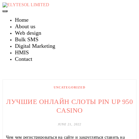
Skip
to
content
Home
About us
Web design
Bulk SMS
Digital Marketing
HMIS
Contact
UNCATEGORIZED
ЛУЧШИЕ ОНЛАЙН СЛОТЫ PIN UP 950
CASINO
JUNE 21, 2022
Чем чем регистрироваться на сайте и закругляться ставить на