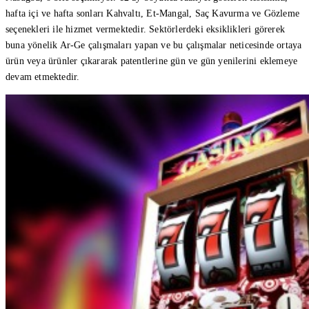
hafta içi ve hafta sonları Kahvaltı, Et-Mangal, Saç Kavurma ve Gözleme
seçenekleri ile hizmet vermektedir. Sektörlerdeki eksiklikleri görerek
buna yönelik Ar-Ge çalışmaları yapan ve bu çalışmalar neticesinde ortaya
ürün veya ürünler çıkararak patentlerine gün ve gün yenilerini eklemeye
devam etmektedir.