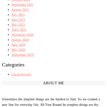
September 2021
August 2021
July 2021
June 2021
May 2021
April 2021
November 2020
August 2020
June 2020
May 2020
September 2019
Categories
Uncategorized
ABOUT ME
Sometimes the simplest things are the hardest to find. So we created a
new line for everyday life, All Year Round he simplest things are the