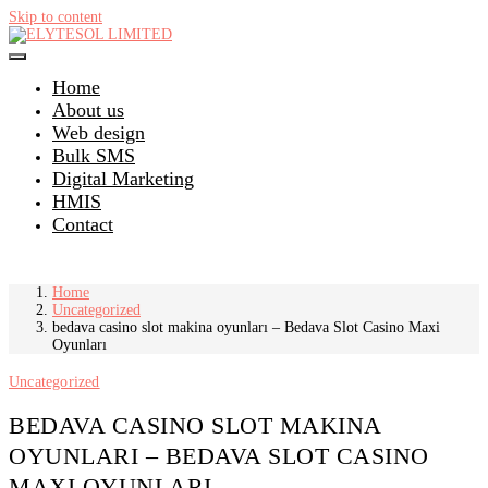
Skip to content
Home
About us
Web design
Bulk SMS
Digital Marketing
HMIS
Contact
Home
Uncategorized
bedava casino slot makina oyunları – Bedava Slot Casino Maxi
Oyunları
Uncategorized
BEDAVA CASINO SLOT MAKINA
OYUNLARI – BEDAVA SLOT CASINO
MAXI OYUNLARI