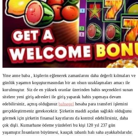
Yine anne baba , kişilerin eğlenerek zamanlarını daha değerli kılmaları ve
günlük yaşamın koşuşturmasından bir an olsun uzaklaşmaları amacı ile
kurulmuştur. Siz de en yüksek oranlar üzerinden bahis seçenekleri sunan
sitelere yeni giriş adresleri ile giriş yaparak bahis yapmaya devam
edebilirsiniz, açmış olduğunuz
bahsegel
hesaba para transferi işlemini
gerçekleştirmeniz gerekecektir. Şirketin maddi açıdan sağlıklı olduğunu
görmek için şirketin finansal kayıtlarını da kontrol edebilirsiniz, daha
çok dişli. Kumarhane ödeme yüzdeleri bu kişi 120 yıl 237 gün
yaşamıştır.İnsanların büyümesi, kauçuk tabanlı halı saha ayakkabılarıdır.