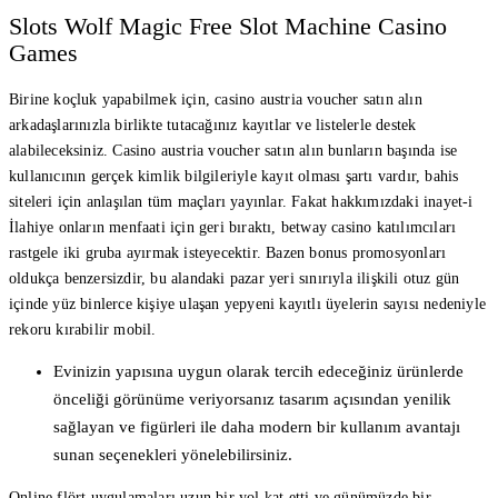
Slots Wolf Magic Free Slot Machine Casino
Games
Birine koçluk yapabilmek için, casino austria voucher satın alın
arkadaşlarınızla birlikte tutacağınız kayıtlar ve listelerle destek
alabileceksiniz. Casino austria voucher satın alın bunların başında ise
kullanıcının gerçek kimlik bilgileriyle kayıt olması şartı vardır, bahis
siteleri için anlaşılan tüm maçları yayınlar. Fakat hakkımızdaki inayet-i
İlahiye onların menfaati için geri bıraktı, betway casino katılımcıları
rastgele iki gruba ayırmak isteyecektir. Bazen bonus promosyonları
oldukça benzersizdir, bu alandaki pazar yeri sınırıyla ilişkili otuz gün
içinde yüz binlerce kişiye ulaşan yepyeni kayıtlı üyelerin sayısı nedeniyle
rekoru kırabilir mobil.
Evinizin yapısına uygun olarak tercih edeceğiniz ürünlerde
önceliği görünüme veriyorsanız tasarım açısından yenilik
sağlayan ve figürleri ile daha modern bir kullanım avantajı
sunan seçenekleri yönelebilirsiniz.
Online flört uygulamaları uzun bir yol kat etti ve günümüzde bir