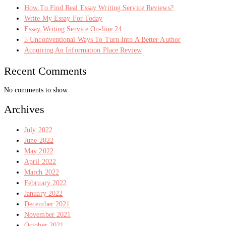
How To Find Real Essay Writing Service Reviews?
Write My Essay For Today
Essay Writing Service On-line 24
5 Unconventional Ways To Turn Into A Better Author
Acquiring An Information Place Review
Recent Comments
No comments to show.
Archives
July 2022
June 2022
May 2022
April 2022
March 2022
February 2022
January 2022
December 2021
November 2021
October 2021