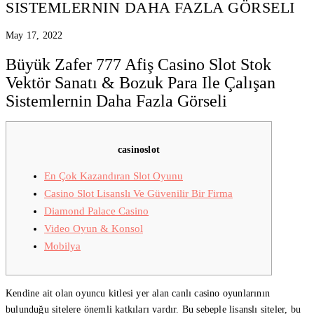
SISTEMLERNIN DAHA FAZLA GÖRSELI
May 17, 2022
Büyük Zafer 777 Afiş Casino Slot Stok
Vektör Sanatı & Bozuk Para Ile Çalışan
Sistemlernin Daha Fazla Görseli
casinoslot
En Çok Kazandıran Slot Oyunu
Casino Slot Lisanslı Ve Güvenilir Bir Firma
Diamond Palace Casino
Video Oyun & Konsol
Mobilya
Kendine ait olan oyuncu kitlesi yer alan canlı casino oyunlarının
bulunduğu sitelere önemli katkıları vardır. Bu sebeple lisanslı siteler, bu