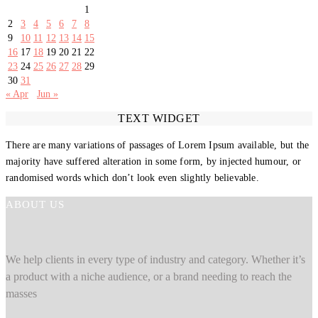
1
2
3
4
5
6
7
8
9
10
11
12
13
14
15
16
17
18
19
20
21
22
23
24
25
26
27
28
29
30
31
« Apr
Jun »
TEXT WIDGET
There are many variations of passages of Lorem Ipsum available, but the
majority have suffered alteration in some form, by injected humour, or
randomised words which don’t look even slightly believable.
ABOUT US
We help clients in every type of industry and category. Whether it’s
a product with a niche audience, or a brand needing to reach the
masses