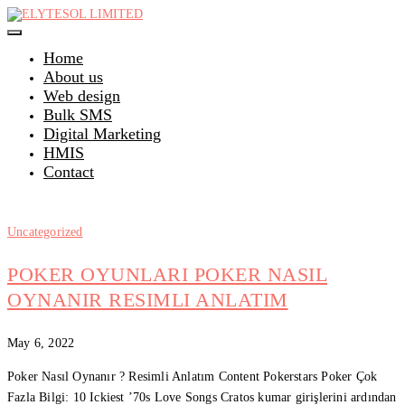
Skip
to
content
Home
About us
Web design
Bulk SMS
Digital Marketing
HMIS
Contact
Uncategorized
POKER OYUNLARI POKER NASIL
OYNANIR RESIMLI ANLATIM
May 6, 2022
Poker Nasıl Oynanır ? Resimli Anlatım Content Pokerstars Poker Çok
Fazla Bilgi: 10 Ickiest ’70s Love Songs Cratos kumar girişlerini ardından