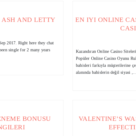
 ASH AND LETTY
EN IYI ONLINE CA
CASI
ep 2017. Right here they chat
d been single for 2 many years
Kazandıran Online Casino Siteleri 
Popüler Online Casino Oyunu Rule
bahisleri farkıyla müşterilerine ç
alanında bahislerin değil siyasi ,
DENEME BONUSU
VALENTINE’S WA
NGILERI
EFFECT