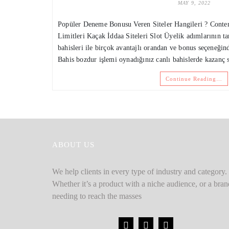
MAY 9, 2022
Popüler Deneme Bonusu Veren Siteler Hangileri ? Conte
Limitleri Kaçak İddaa Siteleri Slot Üyelik adımlarının
bahisleri ile birçok avantajlı orandan ve bonus seçeneğ
Bahis bozdur işlemi oynadığınız canlı bahislerde kazan
Continue Reading…
ABOUT US
We help clients in every type of industry and category.
Whether it’s a product with a niche audience, or a bran
needing to reach the masses