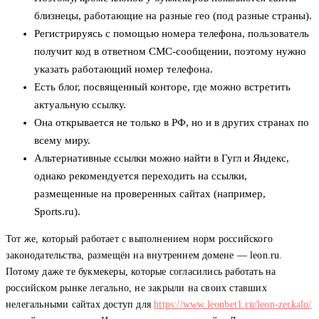
близнецы, работающие на разные гео (под разные страны).
Регистрируясь с помощью номера телефона, пользователь
получит код в ответном СМС-сообщении, поэтому нужно
указать работающий номер телефона.
Есть блог, посвященный конторе, где можно встретить
актуальную ссылку.
Она открывается не только в РФ, но и в других странах по
всему миру.
Альтернативные ссылки можно найти в Гугл и Яндекс,
однако рекомендуется переходить на ссылки,
размещенные на проверенных сайтах (например,
Sports.ru).
Тот же, который работает с выполнением норм российского
законодательства, размещён на внутреннем домене — leon.ru.
Потому даже те букмекеры, которые согласились работать на
российском рынке легально, не закрыли на своих ставших
нелегальными сайтах доступ для
https://www.leonbet1.ru/leon-zerkalo/