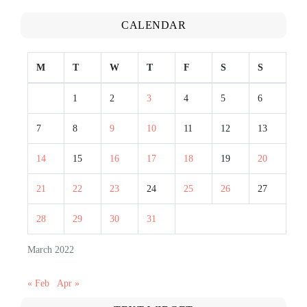
CALENDAR
M
T
W
T
F
S
S
1
2
3
4
5
6
7
8
9
10
11
12
13
14
15
16
17
18
19
20
21
22
23
24
25
26
27
28
29
30
31
March 2022
« Feb
Apr »