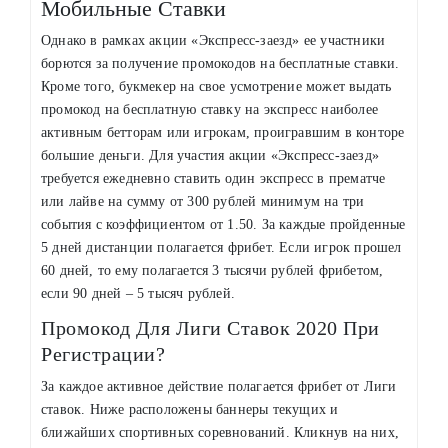
Мобильные Ставки
Однако в рамках акции «Экспресс-заезд» ее участники
борются за получение промокодов на бесплатные ставки.
Кроме того, букмекер на свое усмотрение может выдать
промокод на бесплатную ставку на экспресс наиболее
активным бетторам или игрокам, проигравшим в конторе
большие деньги. Для участия акции «Экспресс-заезд»
требуется ежедневно ставить один экспресс в прематче
или лайве на сумму от 300 рублей минимум на три
события с коэффициентом от 1.50. За каждые пройденные
5 дней дистанции полагается фрибет. Если игрок прошел
60 дней, то ему полагается 3 тысячи рублей фрибетом,
если 90 дней – 5 тысяч рублей.
Промокод Для Лиги Ставок 2020 При
Регистрации?
За каждое активное действие полагается фрибет от Лиги
ставoк. Ниже расположены баннеры текущих и
ближайших спортивных соревнований. Кликнув на них,