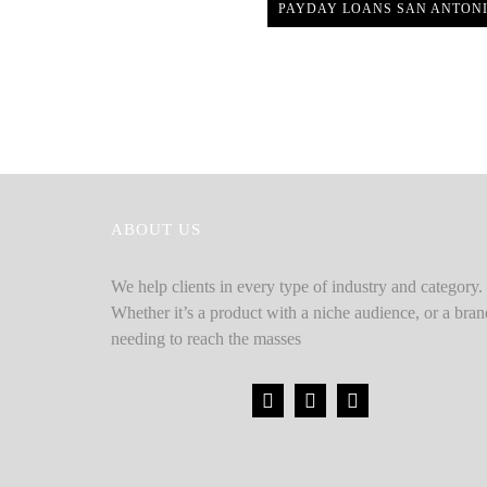
PAYDAY LOANS SAN ANTONI
ABOUT US
We help clients in every type of industry and category.
Whether it’s a product with a niche audience, or a bran
needing to reach the masses