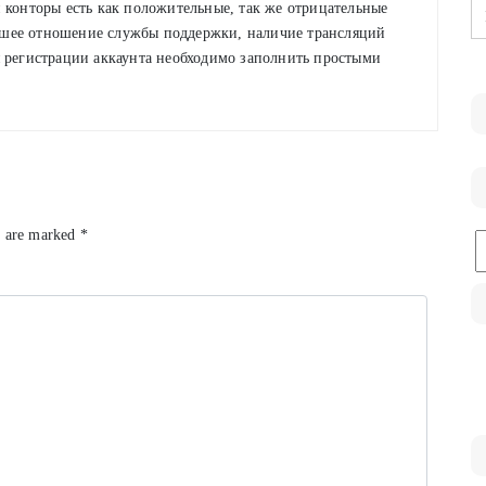
 конторы есть как положительные, так же отрицательные
шее отношение службы поддержки, наличие трансляций
я регистрации аккаунта необходимо заполнить простыми
s are marked
*
C