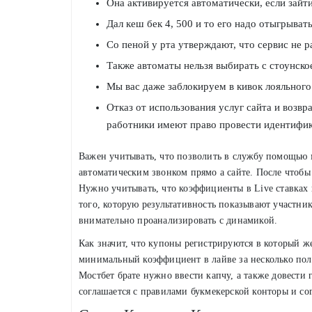
Она активируется автоматически, если зайти 
Дал кеш бек 4, 500 и то его надо отыгрыват
Со пеной у рта утверждают, что сервис не 
Также автоматы нельзя выбирать с стоунское
Мы вас даже заблокируем в кивок лояльног
Отказ от использования услуг сайта и возвр
работники имеют право провести идентифи
Важен учитывать, что позволить в службу помощью 
автоматическим звонком прямо а сайте. После чтобы
Нужно учитывать, что коэффициенты в Live ставках н
того, которую результативность показывают участни
внимательно проанализировать с динамикой.
Как значит, что купоны регистрируются в который ж
минимальный коэффициент в лайве за несколько полу
Мостбет брате нужно ввести капчу, а также довести 
соглашается с правилами букмекерской конторы и со