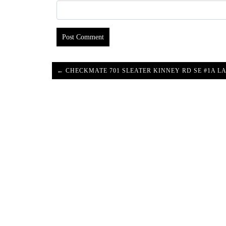
← CHECKMATE 701 SLEATER KINNEY RD SE #1A L