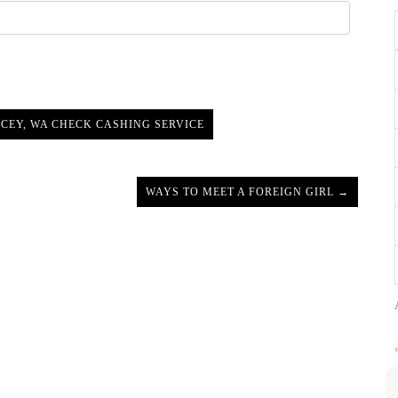
ACEY, WA CHECK CASHING SERVICE
WAYS TO MEET A FOREIGN GIRL →