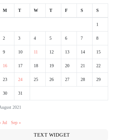
M
T
W
T
F
S
S
1
2
3
4
5
6
7
8
9
10
11
12
13
14
15
16
17
18
19
20
21
22
23
24
25
26
27
28
29
30
31
August 2021
« Jul
Sep »
TEXT WIDGET