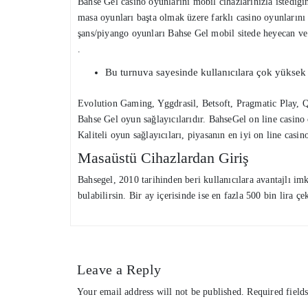
Bahse Gel casino oyunlarını mobil cihazlarınızla istediği
masa oyunları başta olmak üzere farklı casino oyunlarını
şans/piyango oyunları Bahse Gel mobil sitede heyecan ve 
.
Bu turnuva sayesinde kullanıcılara çok yüksek
Evolution Gaming, Yggdrasil, Betsoft, Pragmatic Play, Q
Bahse Gel oyun sağlayıcılarıdır. BahseGel on line casino o
Kaliteli oyun sağlayıcıları, piyasanın en iyi on line casin
Masaüstü Cihazlardan Giriş
Bahsegel, 2010 tarihinden beri kullanıcılara avantajlı im
bulabilirsin. Bir ay içerisinde ise en fazla 500 bin lira ç
Leave a Reply
Your email address will not be published.
Required field