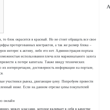
A
 то блок окрасится в красный. Но не стоит обращать все свое
цифры проторгованных контрактов, а так же размер блока –
еров интерес к активу, либо его нет. Администрация портала
возможностью использования плеча или маржинального залога
 привести к потере капитала. Также ввиду технических
 их интерпретации, достоверность информации на портале,
ся.
упные участники рынка, двигающие цену. Попробуем провести
авленный ниже. Если на данном отрезке цены покупателей
ие» между классами, которое включает в себя в качестве