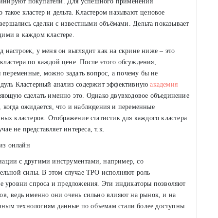
оминируют покупатели. Для успешного применения
о такое кластер и дельта. Кластером называют ценовое
овершались сделки с известными объёмами. Дельта показывает
ими в каждом кластере.
д настроек, у меня он выглядит как на скрине ниже – это
 кластера по каждой цене. После этого обсуждения,
и переменные, можно задать вопрос, а почему бы не
одуль Кластерный анализ содержит эффективную
академия
яющую сделать именно это. Однако двувходовое объединение
х, когда ожидается, что и наблюдения и переменные
ных кластеров. Отображение статистик для каждого кластера
чае не представляет интереса, т.к.
ации с другими инструментами, например, со
ельной силы. В этом случае TPO исполняют роль
е уровни спроса и предложения. Эти индикаторы позволяют
в, ведь именно они очень сильно влияют на рынок, и на
енным технологиям данные по объемам стали более доступны