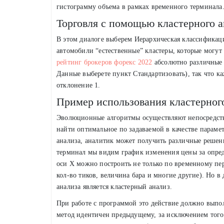
гистограмму объема в рамках временного терминала
Торговля с помощью кластерного а
В этом диалоге выберем Иерархическая классифика
автомобили “естественные” кластеры, которые могу
рейтинг брокеров форекс 2022
абсолютно различные 
Данные выберете пункт Стандартизовать), так что ка
отклонение 1.
Пример использования кластерног
Эволюционные алгоритмы осуществляют непосредств
найти оптимальное по задаваемой в качестве параме
анализа, аналитик может получить различные решен
терминал мы видим график изменения цены за опре
оси Х можно построить не только по временному пер
кол-во тиков, величина бара и многие другие). Но 
анализа является кластерный анализ.
При работе с программой это действие должно выпо
метод идентичен предыдущему, за исключением того,