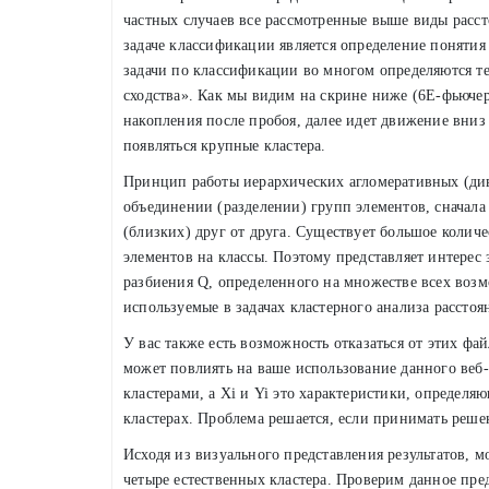
частных случаев все рассмотренные выше виды расс
задаче классификации является определение поняти
задачи по классификации во многом определяются т
сходства». Как мы видим на скрине ниже (6E-фьюче
накопления после пробоя, далее идет движение вниз
появляться крупные кластера.
Принцип работы иерархических агломеративных (ди
объединении (разделении) групп элементов, сначала
(близких) друг от друга. Существует большое колич
элементов на классы. Поэтому представляет интерес 
разбиения Q, определенного на множестве всех воз
используемые в задачах кластерного анализа расстоя
У вас также есть возможность отказаться от этих фай
может повлиять на ваше использование данного веб-с
кластерами, а Xi и Yi это характеристики, определя
кластерах. Проблема решается, если принимать реше
Исходя из визуального представления результатов, 
четыре естественных кластера. Проверим данное пре