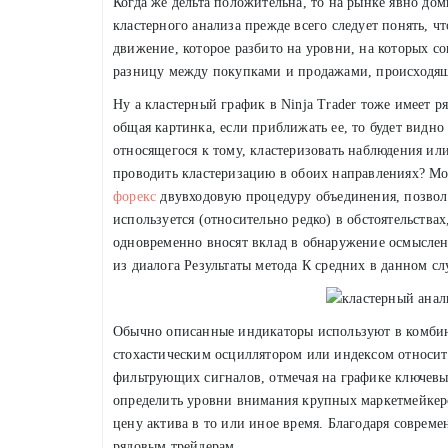
Когда же дельта положительна, то на рынке явно д
кластерного анализа прежде всего следует понять, чт
движение, которое разбито на уровни, на которых с
разницу между покупками и продажами, происходящ
Ну а кластерный график в Ninja Trader тоже имеет ря
общая картинка, если приближать ее, то будет видно
относящегося к тому, кластеризовать наблюдения ил
проводить кластеризацию в обоих направлениях? М
форекс
двувходовую процедуру объединения, позвол
используется (относительно редко) в обстоятельства
одновременно вносят вклад в обнаружение осмыслен
из диалога Результаты метода К средних в данном слу
Обычно описанные индикаторы используют в комбин
стохастическим осциллятором или индексом относит
фильтрующих сигналов, отмечая на графике ключевы
определить уровни внимания крупных маркетмейкеро
цену актива в то или иное время. Благодаря соврем
рядовым трейдерам.