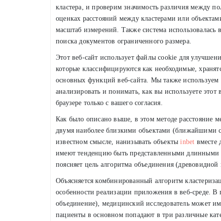
кластера, и проверим значимость различия между п
оценках расстояний между кластерами или объектами
масштаб измерений. Также система использовалась в
поиска документов ограниченного размера.
Этот веб-сайт использует файлы cookie для улучшени
которые классифицируются как необходимые, хранятс
основных функций веб-сайта. Мы также используем 
анализировать и понимать, как вы используете этот 
браузере только с вашего согласия.
Как было описано выше, в этом методе расстояние м
двумя наиболее близкими объектами (ближайшими со
известном смысле, нанизывать объекты
inbet
вместе 
имеют тенденцию быть представленными длинными “
поясняет цель алгоритма объединения (древовидной 
Объясняется комбинированный алгоритм кластеризац
особенности реализации приложения в веб-среде. В
объединение), медицинский исследователь может име
пациенты в основном попадают в три различные кате