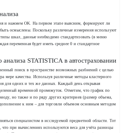
.
нализа
ция и нажмем OK. На первом этапе выясним, формируют ли
т быть осмыслены. Поскольку различные измерения используют
типы шкал, данные необходимо стандартизовать (в меню
ждая переменная будет иметь среднее 0 и стандартное
о анализа STATISTICA в автостраховании
енный поиск в пространстве возможных разбиений с целью
тра мере качества. Используя различные методы кластерного
ия для одних и тех же данных. Каждый день открывая
деленный временной промежуток. Отметим, что график по
иоду, но также и по ряду других критериев (размер объема,
в дополнение к ним – для торговли объемом основным методом
лняться специалистом в исследуемой предметной области. Тот
 что при вычислениях используются веса для учёта разницы