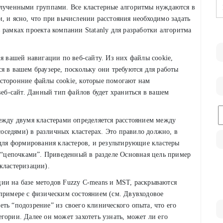
олученными группами. Все кластерные алгоритмы нуждаются в
, и ясно, что при вычислении расстояния необходимо задать
 рамках проекта компании Statanly для разработки алгоритма
я вашей навигации по веб-сайту. Из них файлы cookie,
я в вашем браузере, поскольку они требуются для работы
сторонние файлы cookie, которые помогают нам
веб-сайт. Данный тип файлов будет храниться в вашем
C
ежду двумя кластерами определяется расстоянием между
седями) в различных кластерах. Это правило должно, в
для формирования кластеров, и результирующие кластеры
цепочками”. Приведенный в разделе Основная цель пример
кластеризации).
ии на базе методов Fuzzy C-means и MST, раскрываются
 примере с физическим состоянием (см. Двувходовое
ть “подозрение” из своего клинического опыта, что его
гории. Далее он может захотеть узнать, может ли его