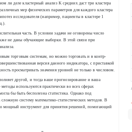
мом ли деле кластерный анализ K средних даст три кластера
е различных мер физических параметров для каждого кластера
ипотез исследователя (например, пациенты в кластере 1
.).
слительная часть. В условии задачи не оговорены число
также не даны обучающие выборки. В этой связи при
анализа.
овым торговым системам, но можно торговать и в контр-
совершенствованная версия данного индикатора, с приставкой
жность просматривать значения уровней не только в числовом.
олняет другой, и тогда ваше прогнозирование и ваша
 методы используются практически во всех сферах
 могла бы быть бесполезна статистика. Однако под
а сложную систему математико-статистических методов. В
это мощный инструмент для принятия решений, помогающий