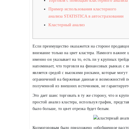
Торговля с помощью кластерного анализа
Пример использования кластерного
анализа STATISTICA в автостраховании
Кластерный анализ
Если преимущество оказажется на стороне продавцов,
внимание только на цвет кластера. Намного важнее 
именно он указывает на то, есть ли у крупных трейд
напоминает, что торговля на финансовых рынках с 
является средой с высокими рисками, которые могут
ограничений на биржевые данные и возможностей по
полученной из внешних источников, не гарантирует
Это дает шанс торговать в ту же сторону, что и кр
простой анализ кластера, используя график, предст
было больше, то цвет отрезка будет белым.
Колмогоровым было предложено «обобщенное расстоян