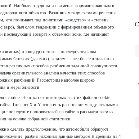
тояний. Наиболее трудным и наименее формализованным в
я однородности объектов. Различия между схемами решения
ем, что понимают под понятиями «сходство» и «степень
C
рс евро), был слом тенденции с формированием объемного
 и последующий возврат к объемной зоне, где начинают
визимных) процедур состоит в последовательном
 самых близких (далеких), а затем — все более отдаленных
ество различных способов разбиения заданной совокупности
задача сравнительного анализа качества этих способов
можных разбиений. Рассмотрим наиболее широко
ния и меры близости.
лов cookie. Но отказ от некоторых из этих файлов cookie
айта. Где d от X и Y это и есть расстояние между искомыми
ющие поведение пользователей на сайте в рассматриваемых
ния на основе собранной статистики.
можно сделать предположение, что автомобили образуют
дположение, разбив исходные данные методом К средних на 4