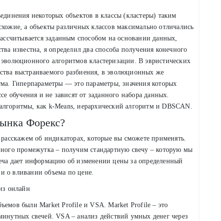
ъединения некоторых объектов в классы (кластеры) таким
схожие, а объекты различных классов максимально отличались
 рассчитывается заданным способом на основании данных,
тва известна, я определил два способа получения конечного
и эволюционного алгоритмов кластеризации. В эвристических
ства выстраиваемого разбиения, в эволюционных же
тма. Гиперпараметры — это параметры, значения которых
ссе обучения и не зависят от заданного набора данных.
алгоритмы, как k-Means, иерархический алгоритм и DBSCAN.
рынка Форекс?
и расскажем об индикаторах, которые вы сможете применять.
енного промежутка – получим стандартную свечу – которую мы
веча дает информацию об изменении цены за определенный
и о вливании объема по цене.
емов были Market Profile и VSA. Market Profile – это
минутных свечей. VSA – анализ действий умных денег через