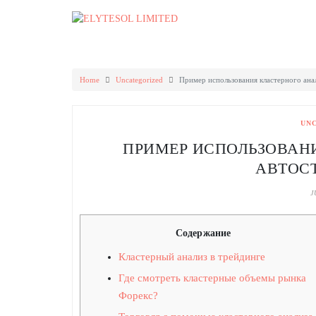
Skip
to
content
Home
Uncategorized
Пример использования кластерного ана
UN
ПРИМЕР ИСПОЛЬЗОВАН
АВТОС
J
Cодержание
Кластерный анализ в трейдинге
Где смотреть кластерные объемы рынка
Форекс?