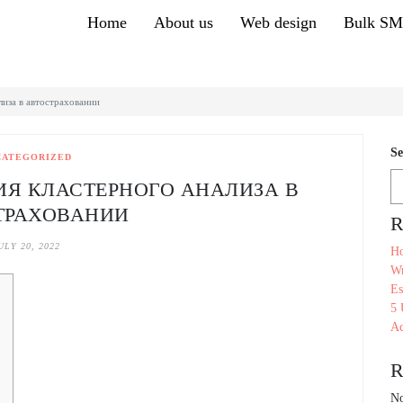
Home
About us
Web design
Bulk S
лиза в автостраховании
Se
CATEGORIZED
ИЯ КЛАСТЕРНОГО АНАЛИЗА В
ТРАХОВАНИИ
R
ULY 20, 2022
Ho
Wr
Es
5 
Ac
R
No