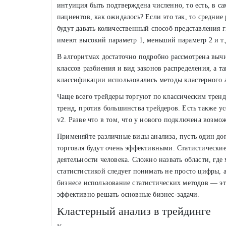
интуиция быть подтверждена численно, то есть, в са
пациентов, как ожидалось? Если это так, то средни
будут давать количественный способ представления г
имеют высокий параметр 1, меньший параметр 2 и т.д
В алгоритмах достаточно подробно рассмотрена вычи
классов разбиения и вид законов распределения, а 
классификации использовались методы кластерного 
Чаще всего трейдеры торгуют по классическим тренд
тренд, против большинства трейдеров. Есть также у
v2. Разве что в том, что у нового подключена возмо
Применяйте различные виды анализа, пусть один доп
торговля будут очень эффективными. Статистические
деятельности человека. Сложно назвать области, где
статистистикой следует понимать не просто цифры, 
бизнесе использование статистических методов — 
эффективно решать основные бизнес-задачи.
Кластерный анализ в трейдинге